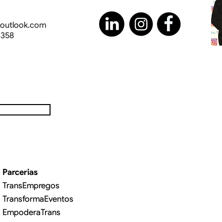
@outlook.com
3358
Parcerias
TransEmpregos
TransformaEventos
EmpoderaTrans