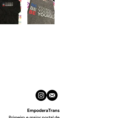
EmpoderaTrans
Primeiro e maior portal de